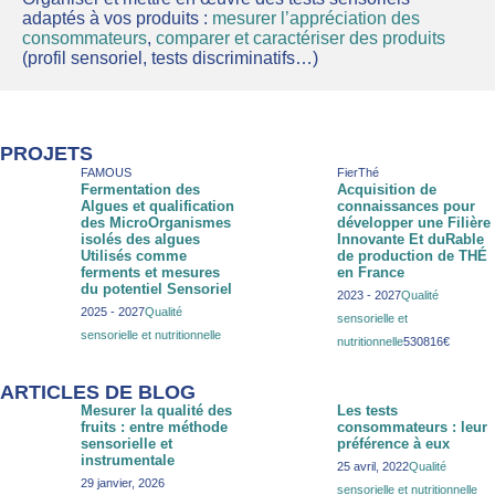
adaptés à vos produits : 
mesurer l’appréciation des 
consommateurs
, 
comparer et caractériser des produits
(profil sensoriel, tests discriminatifs…)
PROJETS
FAMOUS
FierThé
Fermentation des
Acquisition de
Algues et qualification
connaissances pour
des MicroOrganismes
développer une Filière
isolés des algues
Innovante Et duRable
Utilisés comme
de production de THÉ
ferments et mesures
en France
du potentiel Sensoriel
2023 - 2027
Qualité
2025 - 2027
Qualité
sensorielle et
sensorielle et nutritionnelle
nutritionnelle
530816€
ARTICLES DE BLOG
Mesurer la qualité des
Les tests
fruits : entre méthode
consommateurs : leur
sensorielle et
préférence à eux
instrumentale
25 avril, 2022
Qualité
29 janvier, 2026
sensorielle et nutritionnelle