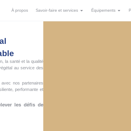
À propos
Savoir-faire et services
Équipements
P
al
able
, la santé et la qualité
végétal au service des
 avec nos partenaires
iliente, performante et
lever les défis de